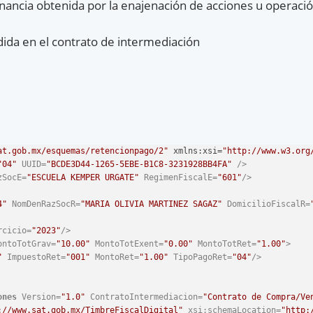
nancia obtenida por la enajenación de acciones u operaci
dida en el contrato de intermediación
at.gob.mx/esquemas/retencionpago/2"
xmlns
:xsi=
"http://www.w3.org
"04"
UUID
=
"BCDE3D44-1265-5EBE-B1C8-3231928BB4FA"
 />
zSocE
=
"ESCUELA KEMPER URGATE"
RegimenFiscalE
=
"601"
/>
4"
NomDenRazSocR
=
"MARIA OLIVIA MARTINEZ SAGAZ"
DomicilioFiscalR
=
rcicio
=
"2023"
/>
ontoTotGrav
=
"10.00"
MontoTotExent
=
"0.00"
MontoTotRet
=
"1.00"
>
"
ImpuestoRet
=
"001"
MontoRet
=
"1.00"
TipoPagoRet
=
"04"
/>
ones
Version
=
"1.0"
ContratoIntermediacion
=
"Contrato de Compra/Ve
://www.sat.gob.mx/TimbreFiscalDigital"
xsi:schemaLocation
=
"http: