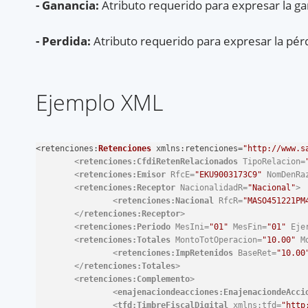
- Ganancia:
Atributo requerido para expresar la ga
- Perdida:
Atributo requerido para expresar la pér
Ejemplo XML
<
retenciones
:
Retenciones
xmlns
:retenciones=
"http://www.s
<
retenciones:CfdiRetenRelacionados
TipoRelacion
=
<
retenciones:Emisor
RfcE
=
"EKU9003173C9"
NomDenRa
<
retenciones:Receptor
NacionalidadR
=
"Nacional"
>
<
retenciones:Nacional
RfcR
=
"MASO451221PM
</
retenciones:Receptor
>
<
retenciones:Periodo
MesIni
=
"01"
MesFin
=
"01"
Eje
<
retenciones:Totales
MontoTotOperacion
=
"10.00"
M
<
retenciones:ImpRetenidos
BaseRet
=
"10.00
</
retenciones:Totales
>
<
retenciones:Complemento
>
<
enajenaciondeacciones:EnajenaciondeAcci
<
tfd:TimbreFiscalDigital
xmlns:tfd
=
"http