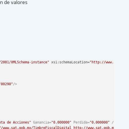
ón de valores
/2001/XMLSchema-instance"
xsi
:schemaLocation=
"http://www.sat.gob
"80290"
/>
nta de Acciones"
Ganancia
=
"0.000000"
Perdida
=
"0.000000"
 />
//www.sat.gob.mx/TimbreFiscalDigital http://www.sat.gob.mx/sitio